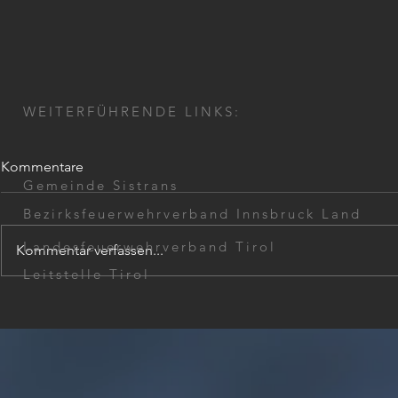
WEITERFÜHRENDE LINKS:
Kommentare
Gemeinde Sistrans
Bezirksfeuerwehrverband Innsbruck Land
Landesfeuerwehrverband Tirol
Kommentar verfassen...
Übungsbeginn 2026
Leitstelle Tirol
Atemschutz
2026