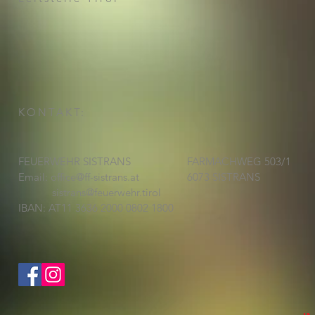
KONTAKT:
FEUERWEHR SISTRANS
FARMACHWEG 503/1
Email:
office@ff-sistrans.at
6073 SISTRANS
sistrans@feuerwehr.tirol
IBAN: AT11 3636 2000 0802 1800