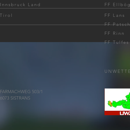
 Innsbruck Land
FF Ellbö
Tirol
FF Lans
Bran
FF Patsc
FF Rinn
Unterstützungseinsatz
Großbrand Seefeld
FF Tulfes
UNWETT
FARMACHWEG 503/1
6073 SISTRANS