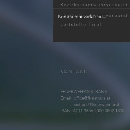
Bezirksfeuerwehrverband
Landesfeuerwehrverband 
Kommentar verfassen...
Wohnungsöffnung
Leitstelle Tirol
KONTAKT:
FEUERWEHR SISTRANS
Email:
office@ff-sistrans.at
sistrans@feuerwehr.tirol
IBAN: AT11 3636 2000 0802 1800