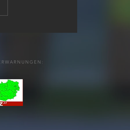
stübung 2025
h
ERWARNUNGEN: