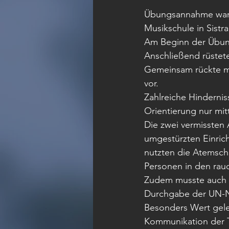
Übungsannahme war 
Musikschule in Sistr
Am Beginn der Übung
Anschließend rüstet
Gemeinsam rückte m
vor. 
Zahlreiche Hindernis
Orientierung nur mi
Die zwei vermissten 
umgestürzten Einric
nutzten die Atemschu
Personen in den rauc
Zudem musste auch 
Durchgabe der UN-Nu
Besonders Wert gele
Kommunikation der 