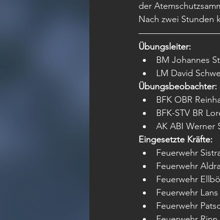
der Atemschutzsamme
Nach zwei Stunden k
Übungsleiter: 
BM Johannes St
LM David Schwe
Übungsbeobachter: 
BFK OBR Reinha
BFK-STV BR Lor
AK ABI Werner S
Eingesetzte Kräfte:
Feuerwehr Sistr
Feuerwehr Aldr
Feuerwehr Ellb
Feuerwehr Lans
Feuerwehr Pats
Feuerwehr Rinn