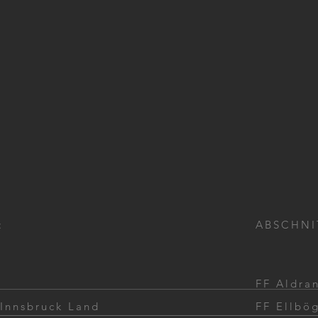
:
ABSCHNI
FF Aldra
 Innsbruck Land
FF Ellbö