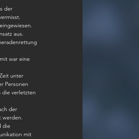
s der 
vermisst.
 eingewiesen.
satz aus. 
eradenrettung 
mit war eine 
eit unter 
er Personen 
die verletzten 
ch der 
t werden. 
 die 
nikation mit 