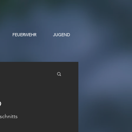
FEUERWEHR
JUGEND
9
schnitts