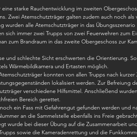
eine starke Rauchentwicklung im zweiten Obergeschos
ans. Zwei Atemschutzträger galten zudem auch noch als 
 wurden alle Atemschutzträger in das Übungsszenario
en sich immer zwei Trupps von zwei Feuerwehren zum Ein
an zum Brandraum in das zweite Obergeschoss zur Kam
se und schlechte Sicht erschwerten die Orientierung. So
ttels Wärmebildkamera und Ertasten möglich.
Atemschutzträger konnten von allen Trupps nach kurzer Z
htungsgegenständen lokalisiert werden. Zur Befreiung d
tzträger verschiedene Hilfsmittel. Anschließend wurden 
hfreien Bereich gerettet. 
noch ein Fass mit Gefahrengut gefunden werden und na
mmer an die Sammelstelle ebenfalls ins Freie gebrach
gt wurde bei dieser Übung auf die Zusammenarbeit und
Trupps sowie die Kameradenrettung und die Funkkommu