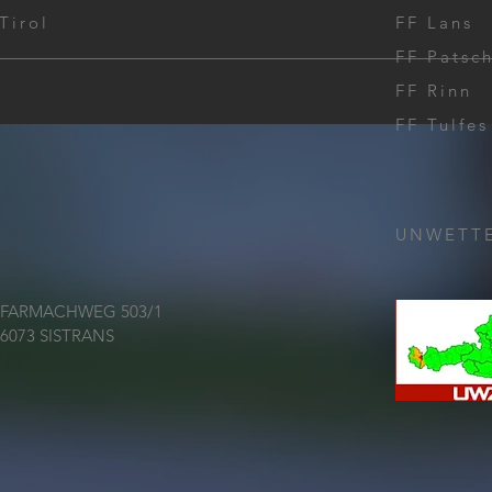
Tirol
FF Lans
Herb
FF Patsc
FF Rinn
Atemschutzübung Frühjahr
2026
FF Tulfes
UNWETT
FARMACHWEG 503/1
6073 SISTRANS