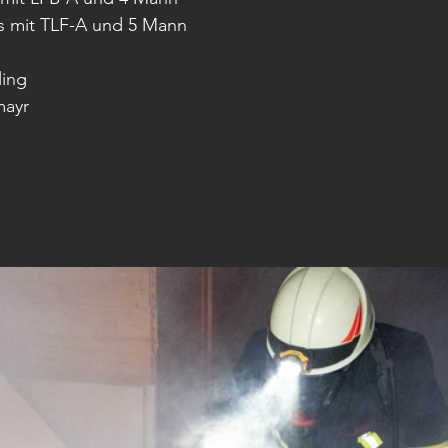
s mit TLF-A und 5 Mann
ling
mayr