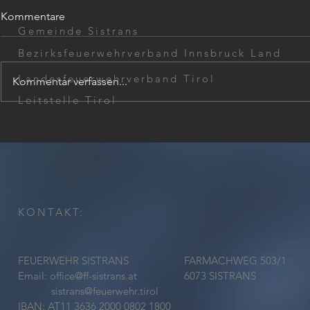
Kommentare
Gemeinde Sistrans
Bezirksfeuerwehrverband Innsbruck Land
Landesfeuerwehrverband Tirol
Kommentar verfassen...
Wohnungsöffnung
Leitstelle Tirol
Unterstützu
Großbrand 
KONTAKT:
FEUERWEHR SISTRANS
FARMACHWEG 503/1
Email:
office@ff-sistrans.at
6073 SISTRANS
sistrans@feuerwehr.tirol
IBAN: AT11 3636 2000 0802 1800