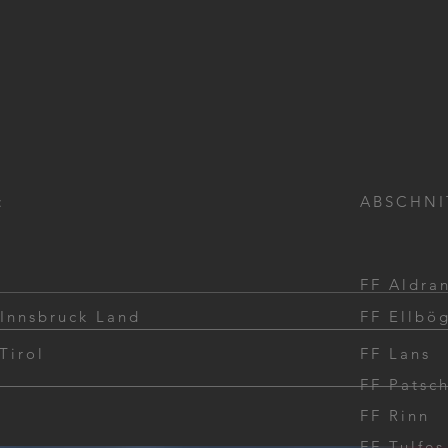
:
ABSCHNI
FF Aldra
 Innsbruck Land
FF Ellbö
Tirol
FF Lans
Bran
FF Patsc
FF Rinn
Unterstützungseinsatz
Großbrand Seefeld
FF Tulfes