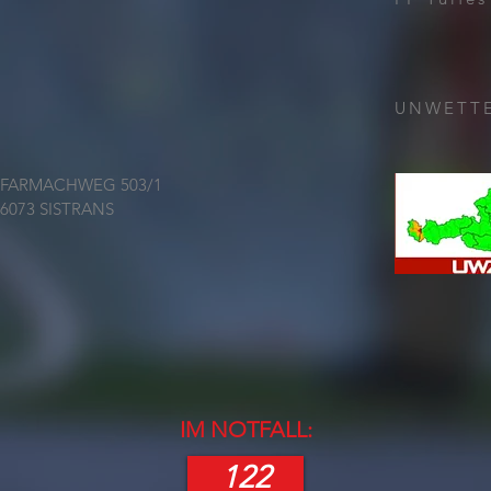
UNWETT
FARMACHWEG 503/1
6073 SISTRANS
IM NOTFALL:
122