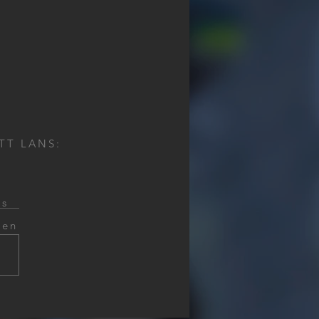
TT LANS:
ns
gen
dmeldealarme
h