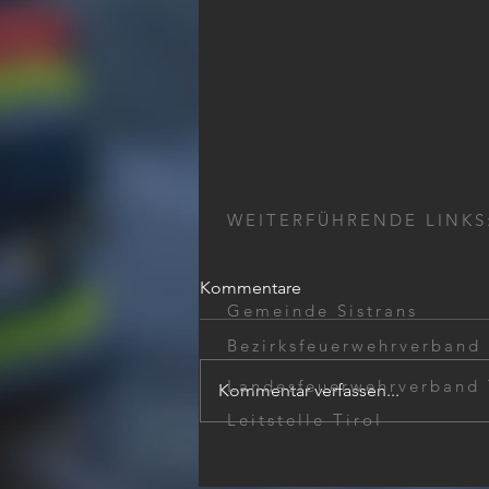
WEITERFÜHRENDE LINKS
Kommentare
Gemeinde Sistrans
Bezirksfeuerwehrverband
Landesfeuerwehrverband 
Kommentar verfassen...
Wohnungsöffnung
Leitstelle Tirol