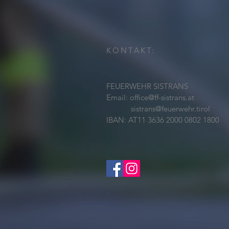
KONTAKT:
FEUERWEHR SISTRANS
Email:
office@ff-sistrans.at
sistrans@feuerwehr.tirol
IBAN: AT11 3636 2000 0802 1800