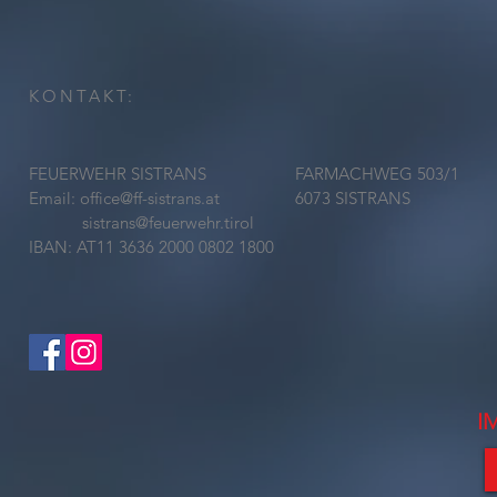
KONTAKT:
FEUERWEHR SISTRANS
FARMACHWEG 503/1
Email:
office@ff-sistrans.at
6073 SISTRANS
sistrans@feuerwehr.tirol
IBAN: AT11 3636 2000 0802 1800
I