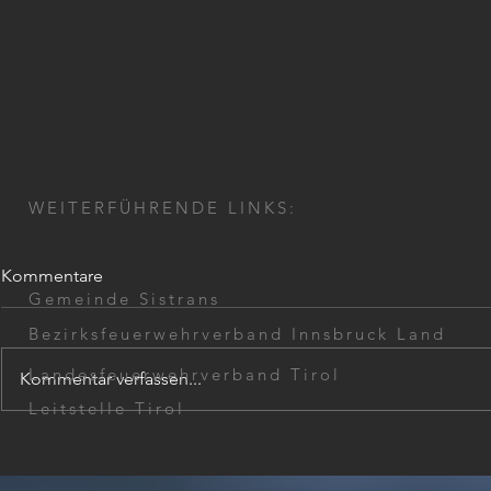
WEITERFÜHRENDE LINKS:
Kommentare
Gemeinde Sistrans
Bezirksfeuerwehrverband Innsbruck Land
ASLA 2025
Landesfeuerwehrverband Tirol
Kommentar verfassen...
Leitstelle Tirol
132.
Jahreshauptversammlung