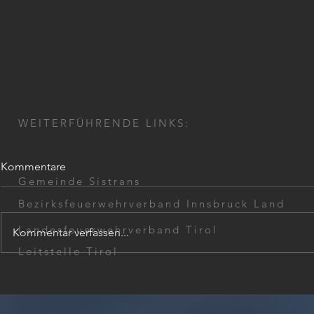
WEITERFÜHRENDE LINKS:
Kommentare
Gemeinde Sistrans
Bezirksfeuerwehrverband Innsbruck Land
Landesfeuerwehrverband Tirol
Kommentar verfassen...
Wohnungsöffnung
Leitstelle Tirol
Unterstützu
Großbrand 