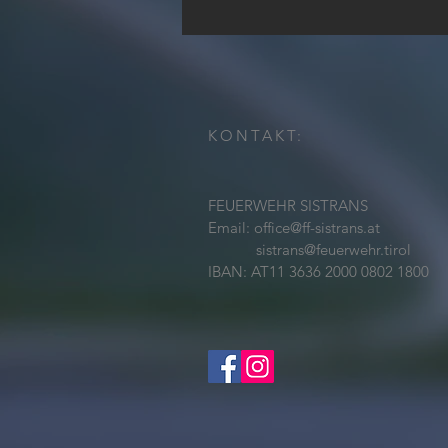
132.
Jahreshauptversammlung
KONTAKT:
FEUERWEHR SISTRANS
Email:
office@ff-sistrans.at
sistrans@feuerwehr.tirol
IBAN: AT11 3636 2000 0802 1800