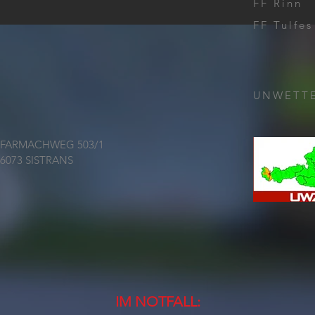
FF Rinn
Land
FF Tulfes
Feue
UNWETT
FARMACHWEG 503/1
6073 SISTRANS
IM NOTFALL: