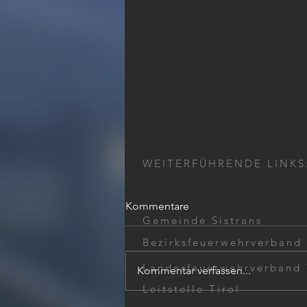
WEITERFÜHRENDE LINKS
Kommentare
Gemeinde Sistrans
Bezirksfeuerwehrverband
Landesfeuerwehrverband 
Kommentar verfassen...
Leitstelle Tirol