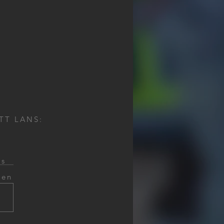
TT LANS:
ns
gen
h