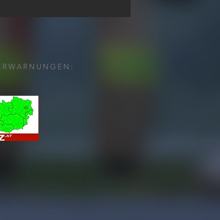
es -
rwehrjugendleistungsbewerb
ERWARNUNGEN: