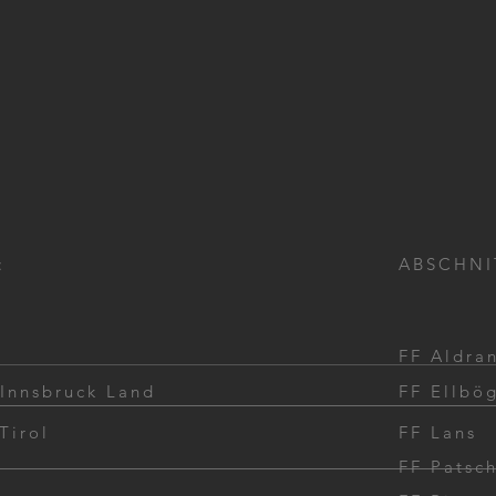
:
ABSCHNI
FF Aldra
 Innsbruck Land
FF Ellbö
ASLA 2025
Tirol
FF Lans
FF Patsc