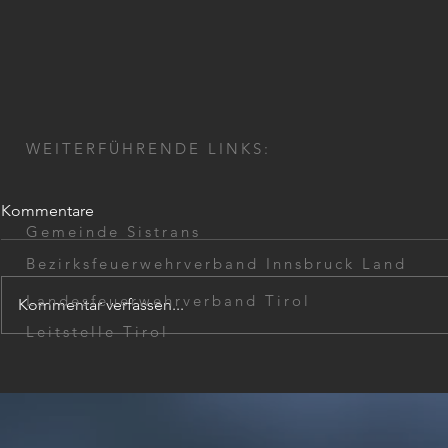
WEITERFÜHRENDE LINKS:
Kommentare
Gemeinde Sistrans
Bezirksfeuerwehrverband Innsbruck Land
Landesfeuerwehrverband Tirol
Kommentar verfassen...
Wohnungsö
Leitstelle Tirol
Glutnester bei starkem Wind