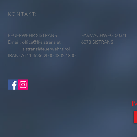
KONTAKT:
FEUERWEHR SISTRANS
FARMACHWEG 503/1
Email:
office@ff-sistrans.at
6073 SISTRANS
sistrans@feuerwehr.tirol
IBAN: AT11 3636 2000 0802 1800
I