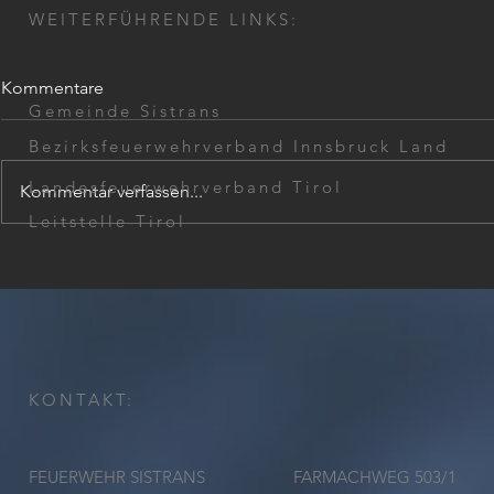
WEITERFÜHRENDE LINKS:
Kommentare
Gemeinde Sistrans
Bezirksfeuerwehrverband Innsbruck Land
Landesfeuerwehrverband Tirol
Kommentar verfassen...
Übungsbeginn 2026
Leitstelle Tirol
Atemschutz
2026
KONTAKT:
FEUERWEHR SISTRANS
FARMACHWEG 503/1