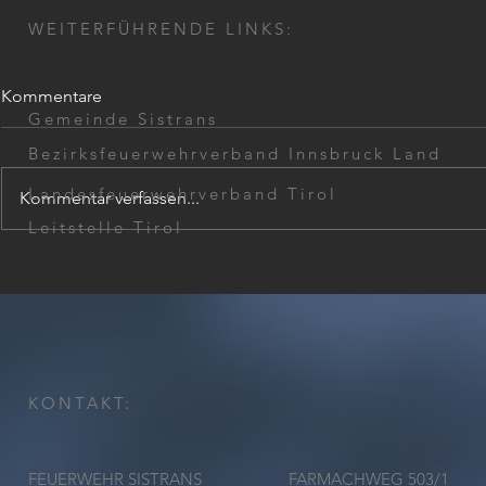
WEITERFÜHRENDE LINKS:
Kommentare
Gemeinde Sistrans
Bezirksfeuerwehrverband Innsbruck Land
Landesfeuerwehrverband Tirol
Kommentar verfassen...
Wohnungsöffnung
Leitstelle Tirol
Unterstützu
Großbrand 
KONTAKT:
FEUERWEHR SISTRANS
FARMACHWEG 503/1