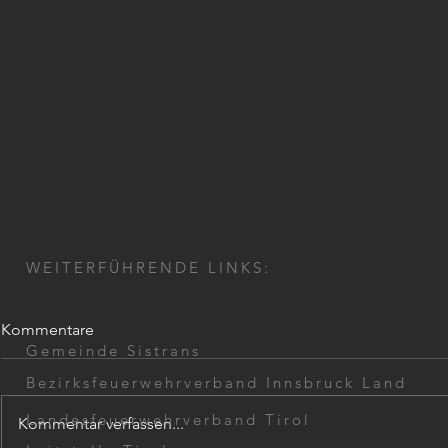
WEITERFÜHRENDE LINKS:
Kommentare
Gemeinde Sistrans
Bezirksfeuerwehrverband Innsbruck Land
Landesfeuerwehrverband Tirol
Kommentar verfassen...
Wohnungsöffnung