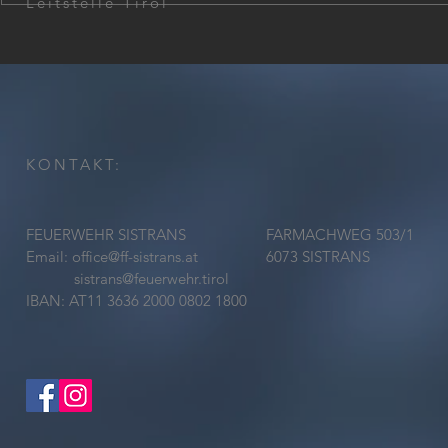
Leitstelle Tirol
Unterstützu
Großbrand 
KONTAKT:
FEUERWEHR SISTRANS
FARMACHWEG 503/1
Email:
office@ff-sistrans.at
6073 SISTRANS
sistrans@feuerwehr.tirol
IBAN: AT11 3636 2000 0802 1800