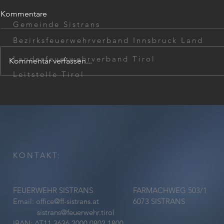
Kommentare
Gemeinde Sistrans
Bezirksfeuerwehrverband Innsbruck Land
Landesfeuerwehrverband Tirol
Kommentar verfassen...
Leitstelle Tirol
Frühjahrsputz im
132.
Feuerwehrhaus
Jahreshaup
KONTAKT:
FEUERWEHR SISTRANS
FARMACHWEG 503/1
Email:
office@ff-sistrans.at
6073 SISTRANS
sistrans@feuerwehr.tirol
IBAN: AT11 3636 2000 0802 1800