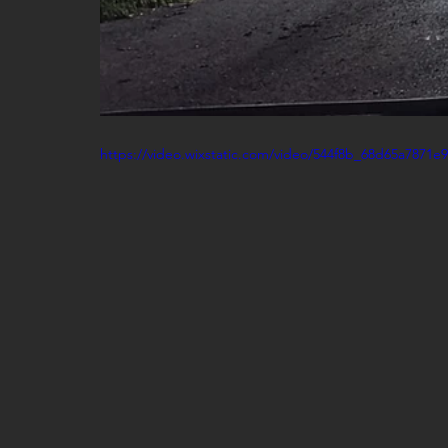
https://video.wixstatic.com/video/544f8b_68d65a7871e