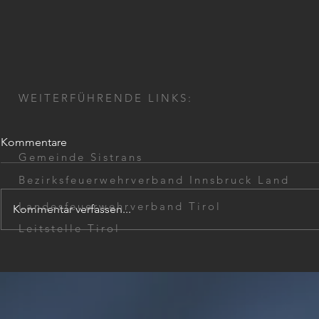
WEITERFÜHRENDE LINKS:
Kommentare
Gemeinde Sistrans
Bezirksfeuerwehrverband Innsbruck Land
Landesfeuerwehrverband Tirol
Kommentar verfassen...
Übungsbeginn 2026
Leitstelle Tirol
Atemschutz
2026